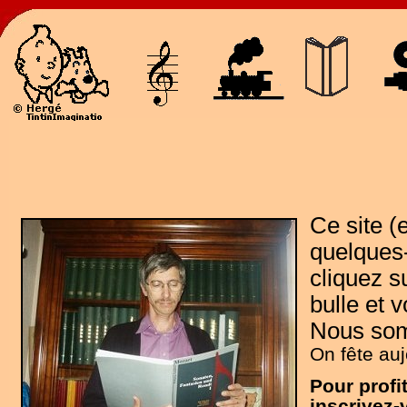
Ce site (
quelques-
cliquez s
bulle et v
Nous som
On fête auj
Pour prof
inscrivez-