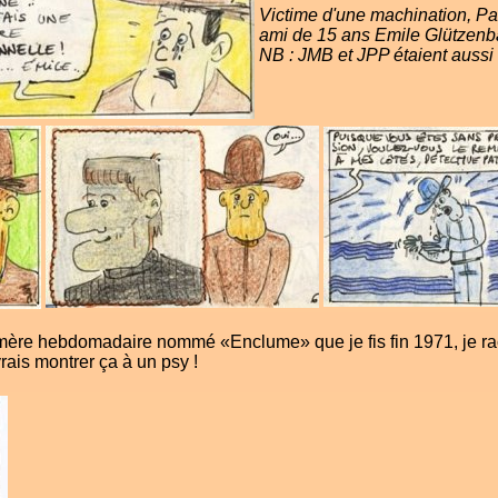
Victime d'une machination, Pa
ami de 15 ans Emile Glützenb
NB : JMB et JPP étaient aussi
mère hebdomadaire nommé «Enclume» que je fis fin 1971, je raco
vrais montrer ça à un psy !