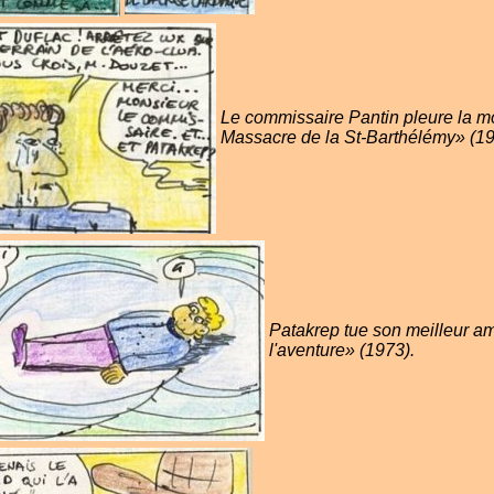
Le commissaire Pantin pleure la mo
Massacre de la St-Barthélémy» (19
Patakrep tue son meilleur am
l'aventure» (1973).