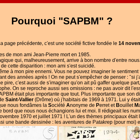
Pourquoi "SAPBM" ?
 page précédente, c'est une société fictive fondée le
14 nove
lles de mon ami Jean-Pierre mort en 1985.
agique qui, malheureusement, arrive à bon nombre d'entre nous
de cette disparition : mon ami s'est suicidé.
ême à mon pire ennemi. Vous ne pouvez imaginer le sentiment ter
t des années après ! On ne peut s'empêcher de penser : "si j'avais
 pire, c'est aussi de s'imaginer qu'on ait pû gaffer quelque part
trophe. On se reproche aussi ses omissions : ne pas avoir dit l'ess
SAPBM était plus importante que tout. Plus importante que son di
de
Saint-Vallier
(Drôme) où j'habitais de 1969 à 1971. Lui y était 
sque nous fondâmes la
S
ociété
A
nonyme de
P
erret et
B
ouillet
M
de bord que nous nous échangions lui et moi. Il rédigeait les nu
vembre 1970 et juillet 1971 ! L'un des thèmes principaux était l'é
ssi une bande dessinée : les aventures de Patakrep (pour moi) et