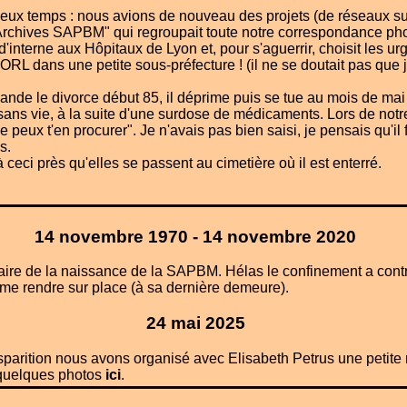
x temps : nous avions de nouveau des projets (de réseaux surt
rchives SAPBM" qui regroupait toute notre correspondance ph
d'interne aux Hôpitaux de Lyon et, pour s'aguerrir, choisit les ur
d'ORL dans une petite sous-préfecture ! (il ne se doutait pas que
ande le divorce début 85, il déprime puis se tue au mois de ma
sans vie, à la suite d'une surdose de médicaments. Lors de notre
 je peux t'en procurer". Je n'avais pas bien saisi, je pensais qu'i
s.
 ceci près qu'elles se passent au cimetière où il est enterré.
14 novembre 1970 - 14 novembre 2020
ire de la naissance de la SAPBM. Hélas le confinement a contr
 me rendre sur place (à sa dernière demeure).
24 mai 2025
sparition nous avons organisé avec Elisabeth Petrus une petite
 quelques photos
ici
.