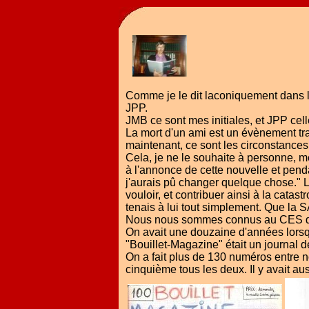
Comme je le dit laconiquement dans la
JPP.
JMB ce sont mes initiales, et JPP ce
La mort d'un ami est un évènement tr
maintenant, ce sont les circonstances 
Cela, je ne le souhaite à personne, m
à l'annonce de cette nouvelle et pendan
j'aurais pû changer quelque chose." Le
vouloir, et contribuer ainsi à la catas
tenais à lui tout simplement. Que la 
Nous nous sommes connus au CES 
On avait une douzaine d'années lor
"Bouillet-Magazine" était un journal 
On a fait plus de 130 numéros entre no
cinquième tous les deux. Il y avait au