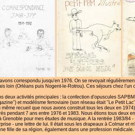
avons correspondu jusqu'en 1976. On se revoyait régulièrement
is loin (Orléans puis Nogent-le-Rotrou). Ces séjours chez l'un o
 deux activités principales : la confection d'opuscules SAPBM 
zine") et modélisme ferroviaire (son réseau était "Le Petit Lac"
u même recueil que nous avons construit tous les deux en 1974)
és pendant 7 ans entre 1976 et 1983. Nous étions tous deux en 
à Grenoble pour mes études de musique. A la rentrée 1983/84 - m
rprise - une lettre de lui. Il était sous les drapeaux à Colmar e
 fille de sa région, également dans une profession médicale. J'