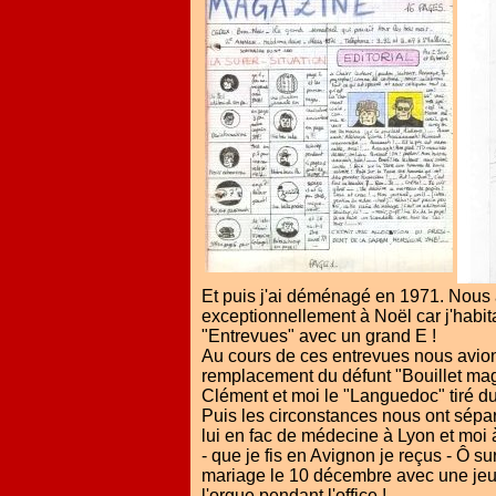
Et puis j'ai déménagé en 1971. Nous 
exceptionnellement à Noël car j'habita
"Entrevues" avec un grand E !
Au cours de ces entrevues nous avions
remplacement du défunt "Bouillet maga
Clément et moi le "Languedoc" tiré d
Puis les circonstances nous ont sépar
lui en fac de médecine à Lyon et moi 
- que je fis en Avignon je reçus - Ô su
mariage le 10 décembre avec une jeune
l'orgue pendant l'office !