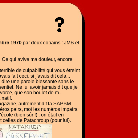
mbre 1970
par deux copains : JMB et
. Ce qui avive ma douleur, encore
rible de culpabilité qui vous étreint
 fait ceci, si j'avais dit cela...
, dire une parole blessante sans le
entiel. Ne lui avoir jamais dit que je
vorce, que son boulot de m...
natif.
agazine, autrement dit la SAPBM.
méros pairs, moi les numéros impairs.
cole (bien sûr !) : on était en
 celles de Patachroup (pour lui).