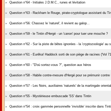
Question n°64 - Initiales J.D.M.C., runes et lévitation
Question n°63 - Rackham le Rouge, pirate-cryptologue assistant du Tin
Question n°56: Chassez le 'naturel', il revient au galop...
Question n°59 - le Tintin d'Hergé - un 'canon' pour tuer une mouche ?
Question n°62 - Sur la piste de bêtes ignorées - la 'cryptozoologie' au 
Question n°61 - Eurêka! Haddock sorti de son piège de racines ('Vol 71
Question n°60 - "D'où sortez-vous ?", question aux héros
Question n°58 - Habile contre-mesure d'Hergé pour se prémunir contre l
Question n°57 - Les Noirs, auxiliaires 'naturels' de la martingale oriental
Question n°55 - Mystérieuse embuscade 'SS' dans Tintin
Question n°54 : croix gammée personnelle ‘invisible’ inscrite dans Tint