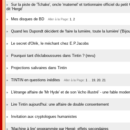
Sur la piste de 'Tchake', oncle 'maternel' et tortionnaire officiel du pet
dit 'Hergé'
Mes disques de BD
Aller à la Page:
1
,
2
Quand les Dupondt décident de 'faire la lumière, toute la lumière' ('Bijou
Le secret d'Olrik, le méchant chez E.P.Jacobs
Pourquoi tant d'éclaboussures dans Tintin ? (revu)
Projections salivaires dans Tintin
TINTIN en questions inédites
Aller à la Page:
1
...
19
,
20
,
21
L'étrange affaire de 'Mr Hyde' et de son 'écho illustré' - une fable mode
Lire Tintin aujourd'hui: une affaire de double consentement
Invitation aux cryptologues humanistes
'Machine à lire' programmée par Hergé: effets secondaires