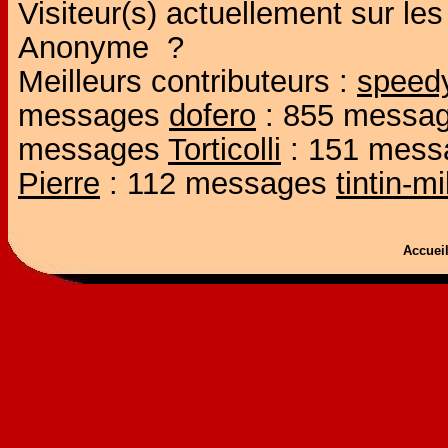
Visiteur(s) actuellement sur l
Anonyme ?
Meilleurs contributeurs :
speed
messages
dofero
: 855 messa
messages
Torticolli
: 151 mes
Pierre
: 112 messages
tintin-m
Accue