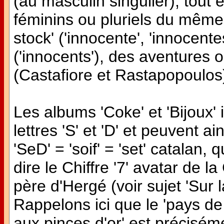
(au masculin singulier), tout 
féminins ou pluriels du même
stock' ('innocente', 'innocente
('innocents'), des aventures 
(Castafiore et Rastapopoulos
Les albums 'Coke' et 'Bijoux'
lettres 'S' et 'D' et peuvent a
'SeD' = 'soif' = 'set' catalan, 
dire le Chiffre '7' avatar de l
père d'Hergé (voir sujet 'Sur l
Rappelons ici que le 'pays de 
aux pinces d'or' est précisém