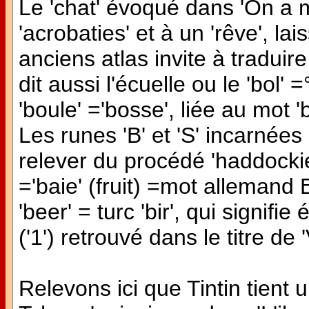
Le 'chat' évoqué dans 'On a m
'acrobaties' et à un 'rêve', la
anciens atlas invite à traduire
dit aussi l'écuelle ou le 'bol'
'boule' ='bosse', liée au mot 
Les runes 'B' et 'S' incarnée
relever du procédé 'haddockie
='baie' (fruit) =mot allemand 
'beer' = turc 'bir', qui signifi
('1') retrouvé dans le titre d
Relevons ici que Tintin tient 