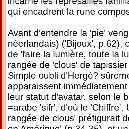
incarne les représailles famil
qui encadrent la rune composit
Avant d'entendre la 'pie' venge
néerlandais) ('Bijoux', p.62)
de 'faire la lumière, toute la l
rangée de 'clous' de tapissier
Simple oubli d'Hergé? sûreme
apparaissent immédiatement à
leur statut d'avatar, selon le
=arabe 'sifr', d'où le 'Chiffre
rangée de clous' préfigurait dé
en Amérique' (p.34-35), et un c