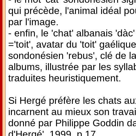
qui précède, l'animal idéal pou
par l'image.
- enfin, le 'chat' albanais 'dàc
='toit', avatar du 'toit' gaéliq
sondonésien 'rebus', clé de l
albums, illustrée par les syll
traduites heuristiquement.
Si Hergé préfère les chats aux
incarnent au mieux son travail 
donné par Philippe Goddin d
d'Hergé', 1999, p.17.