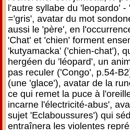
l'autre syllabe du 'leopardo' 
='gris', avatar du mot sondon
aussi le 'père', en l'occurrence
'Chat' et 'chien' forment ens
'kutyamacka' ('chien-chat'), qu
hergéen du 'léopard', un anim
pas reculer ('Congo', p.54-B2
(une 'glace'), avatar de la rune
ce qui remet la puce à l'oreill
incarne l'électricité-abus', avat
sujet 'Eclaboussures') qui séd
entraînera les violentes représa