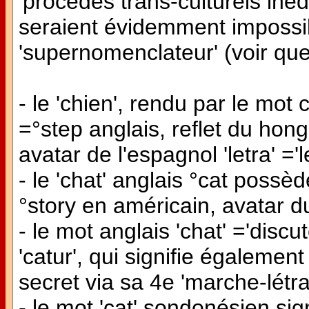
'procédés trans-culturels inédi
seraient évidemment impossib
'supernomenclateur' (voir que
- le 'chien', rendu par le mot
=°step anglais, reflet du hongr
avatar de l'espagnol 'letra' ='le
- le 'chat' anglais °cat possèd
°story en américain, avatar du
- le mot anglais 'chat' ='disc
'catur', qui signifie également 
secret via sa 4e 'marche-létr
- le mot 'cat' sondonésien sign