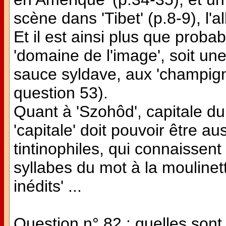
scène dans 'Tibet' (p.8-9), l'
Et il est ainsi plus que probab
'domaine de l'image', soit une 
sauce syldave, aux 'champigno
question 53).
Quant à 'Szohôd', capitale du 
'capitale' doit pouvoir être au
tintinophiles, qui connaissen
syllabes du mot à la moulinet
inédits' ...
Question n° 82 : quelles sont