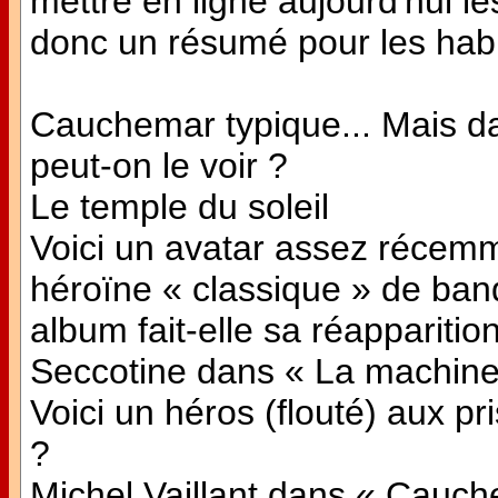
mettre en ligne aujourd'hui l
donc un résumé pour les habi
Cauchemar typique... Mais d
peut-on le voir ?
Le temple du soleil
Voici un avatar assez récemm
héroïne « classique » de ban
album fait-elle sa réapparitio
Seccotine dans « La machine
Voici un héros (flouté) aux pr
?
Michel Vaillant dans « Cauc