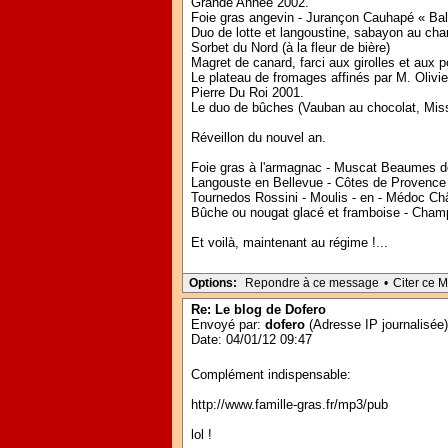
Grande Année 2002.
Foie gras angevin - Jurançon Cauhapé « Ball
Duo de lotte et langoustine, sabayon au c
Sorbet du Nord (à la fleur de bière)
Magret de canard, farci aux girolles et au
Le plateau de fromages affinés par M. Olivi
Pierre Du Roi 2001.
Le duo de bûches (Vauban au chocolat, Miss 
Réveillon du nouvel an.
Foie gras à l'armagnac - Muscat Beaumes d
Langouste en Bellevue - Côtes de Provence 
Tournedos Rossini - Moulis - en - Médoc C
Bûche ou nougat glacé et framboise - Cham
Et voilà, maintenant au régime !...
Options:
Repondre à ce message
•
Citer ce 
Re: Le blog de Dofero
Envoyé par:
dofero
(Adresse IP journalisée)
Date: 04/01/12 09:47
Complément indispensable:
http://www.famille-gras.fr/mp3/pub
lol !