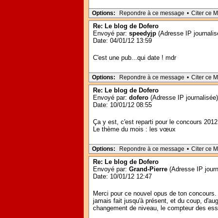
Options:
Repondre à ce message
•
Citer ce 
Re: Le blog de Dofero
Envoyé par:
speedyjp
(Adresse IP journalis
Date: 04/01/12 13:59
C'est une pub...qui date ! mdr
Options:
Repondre à ce message
•
Citer ce 
Re: Le blog de Dofero
Envoyé par:
dofero
(Adresse IP journalisée)
Date: 10/01/12 08:55
Ça y est, c'est reparti pour le concours 2012 
Le thème du mois : les vœux
Options:
Repondre à ce message
•
Citer ce 
Re: Le blog de Dofero
Envoyé par:
Grand-Pierre
(Adresse IP journ
Date: 10/01/12 12:47
Merci pour ce nouvel opus de ton concours. 
jamais fait jusqu'à présent, et du coup, d'au
changement de niveau, le compteur des essai