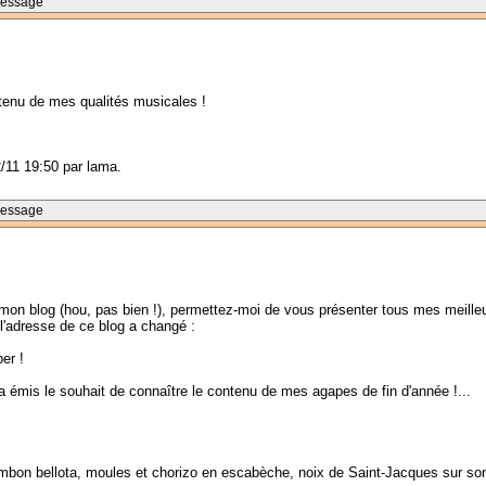
Message
 tenu de mes qualités musicales !
2/11 19:50 par lama.
Message
 mon blog (hou, pas bien !), permettez-moi de vous présenter tous mes meill
l'adresse de ce blog a changé :
er !
mis le souhait de connaître le contenu de mes agapes de fin d'année !...
bon bellota, moules et chorizo en escabèche, noix de Saint-Jacques sur son bo