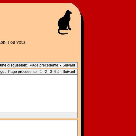
tion") ou vous
 une discussion:
Page précédente
•
Suivant
age:
Page précédente
1
2
3
4
5
Suivant