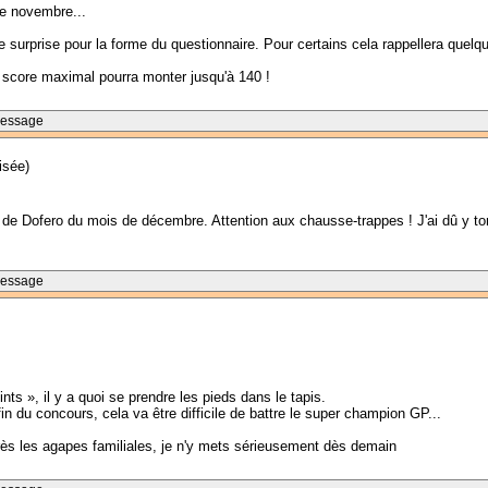
e novembre...
 surprise pour la forme du questionnaire. Pour certains cela rappellera quelqu
 score maximal pourra monter jusqu'à 140 !
Message
isée)
e Dofero du mois de décembre. Attention aux chausse-trappes ! J'ai dû y tom
Message
nts », il y a quoi se prendre les pieds dans le tapis.
fin du concours, cela va être difficile de battre le super champion GP...
ès les agapes familiales, je n'y mets sérieusement dès demain