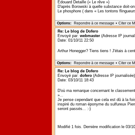
Edouard Detaille (« Le rêve »)
D'après Borowski à quelle substance doit-on 
Le phosphore ( dans « Les tontons flingueurs 
Options:
Repondre à ce message
•
Citer ce 
Re: Le blog de Dofero
Envoyé par:
webmaster
(Adresse IP journal
Date: 01/10/11 22:50
Arthur Honegger? Tiens tiens ! J'étais à cent
Options:
Repondre à ce message
•
Citer ce 
Re: Le blog de Dofero
Envoyé par:
dofero
(Adresse IP journalisée)
Date: 03/10/11 18:43
D'où ma remarque concernant le classement d
»...
Je pense cependant que cela est dû à la fois 
inspiré du roman éponyme du sulfureux Pierr
seront passés... :-)
Modifié 1 fois. Dernière modification le 03/1