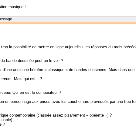
estion musique !
Message
s trop la possibilité de mettre en ligne aujourd'hui les réponses du mois précé
de bande dessinée peut-on le voir ?
 d'une ancienne héroïne « classique » de bandes dessinées. Mais dans quel al
rreurs. Mais qui est-il ?
ceau. Qui en est le compositeur ?
on un personnage aux prises avec les cauchemars provoqués par une trop fo
lyrique contemporaine (classée assez bizarrement « opérette ») ?
ausole)
e ?