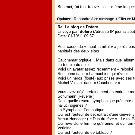
Ben moi, j'ai tout trouvé...lol....même la qu
Options:
Repondre à ce message
•
Citer ce 
Re: Le blog de Dofero
Envoyé par:
dofero
(Adresse IP journalisée)
Date: 01/10/11 09:57
Pour cause de « raout familial » » je n'ai pa
habitués des deux sites :
Cauchemar typique... Mais dans quel album 
Le temple du soleil
Voici un avatar assez récemment « relooké »
Seccotine dans « La machine qui rêve »
Voici un héros (flouté) aux prises avec ses te
Michel Vaillant dans « Cauchemar »
Vous avez déjà certainement entendu ce mor
Schumann (Rêverie )
Dans quelle œuvre symphonique présente-t-
hallucinogènes ?
La Symphonie Fantastique
Qui est l'auteur de cet extrait d'une œuvre 
Arthur Honegger ( « Duo du rêve » - Le roi P
Qui rêve d'une femme qu'il aime, et qui l'aim
Verlaine
Qui est l'auteur de ce tableau ?