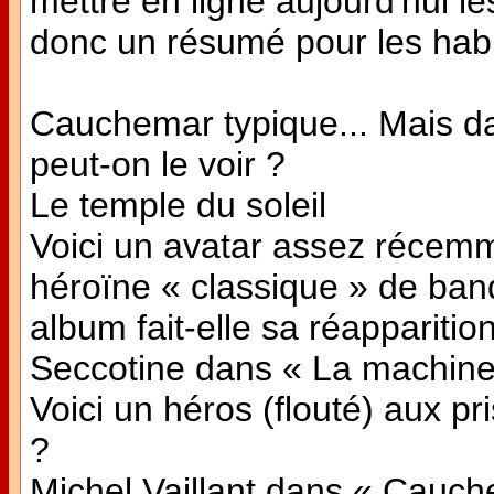
mettre en ligne aujourd'hui l
donc un résumé pour les habi
Cauchemar typique... Mais d
peut-on le voir ?
Le temple du soleil
Voici un avatar assez récemm
héroïne « classique » de ban
album fait-elle sa réapparitio
Seccotine dans « La machine
Voici un héros (flouté) aux pr
?
Michel Vaillant dans « Cauc