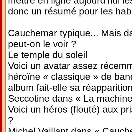
mettre en ligne aujourd'hui l
donc un résumé pour les habi
Cauchemar typique... Mais d
peut-on le voir ?
Le temple du soleil
Voici un avatar assez récemm
héroïne « classique » de ban
album fait-elle sa réapparitio
Seccotine dans « La machine
Voici un héros (flouté) aux pr
?
Michel Vaillant dans « Cauc