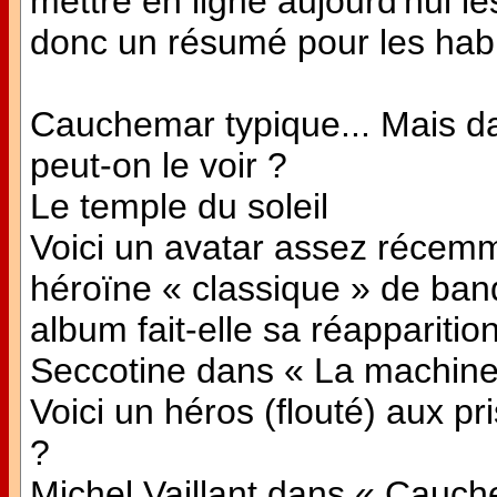
mettre en ligne aujourd'hui l
donc un résumé pour les habi
Cauchemar typique... Mais d
peut-on le voir ?
Le temple du soleil
Voici un avatar assez récemm
héroïne « classique » de ban
album fait-elle sa réapparitio
Seccotine dans « La machine
Voici un héros (flouté) aux pr
?
Michel Vaillant dans « Cauc