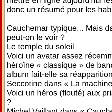
mettre en ligne aujourd'hui l
donc un résumé pour les habi
Cauchemar typique... Mais d
peut-on le voir ?
Le temple du soleil
Voici un avatar assez récemm
héroïne « classique » de ban
album fait-elle sa réapparitio
Seccotine dans « La machine
Voici un héros (flouté) aux pr
?
Michel Vaillant dans « Cauc