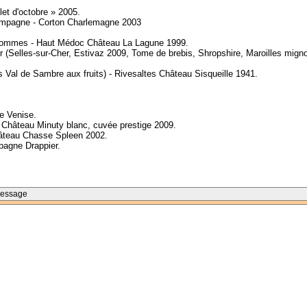
et d'octobre » 2005.
hampagne - Corton Charlemagne 2003
x pommes - Haut Médoc Château La Lagune 1999.
er (Selles-sur-Cher, Estivaz 2009, Tome de brebis, Shropshire, Maroilles mig
Val de Sambre aux fruits) - Rivesaltes Château Sisqueille 1941.
e Venise.
Château Minuty blanc, cuvée prestige 2009.
hâteau Chasse Spleen 2002.
pagne Drappier.
Message