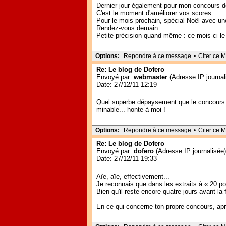
Dernier jour également pour mon concours d
C'est le moment d'améliorer vos scores...
Pour le mois prochain, spécial Noël avec une
Rendez-vous demain.
Petite précision quand même : ce mois-ci le
Options:
Repondre à ce message
•
Citer ce 
Re: Le blog de Dofero
Envoyé par:
webmaster
(Adresse IP journal
Date: 27/12/11 12:19
Quel superbe dépaysement que le concours d
minable... honte à moi !
Options:
Repondre à ce message
•
Citer ce 
Re: Le blog de Dofero
Envoyé par:
dofero
(Adresse IP journalisée)
Date: 27/12/11 19:33
Aïe, aïe, effectivement...
Je reconnais que dans les extraits à « 20 poi
Bien qu'il reste encore quatre jours avant la 
En ce qui concerne ton propre concours, apr