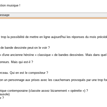
estion musique !
Message
s trop la possibilité de mettre en ligne aujourd'hui les réponses du mois précé
de bande dessinée peut-on le voir ?
 d'une ancienne héroïne « classique » de bandes dessinées. Mais dans quel al
rreurs. Mais qui est-il ?
ceau. Qui en est le compositeur ?
on un personnage aux prises avec les cauchemars provoqués par une trop fo
lyrique contemporaine (classée assez bizarrement « opérette ») ?
ausole)
e ?