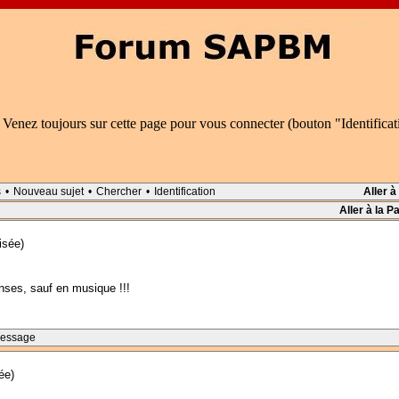
 Venez toujours sur cette page pour vous connecter (bouton "Identifica
s
•
Nouveau sujet
•
Chercher
•
Identification
Aller à
Aller à la P
isée)
nses, sauf en musique !!!
Message
ée)