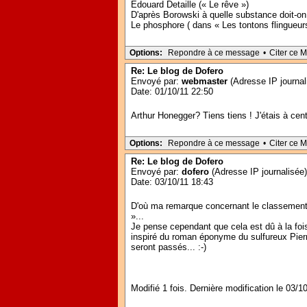
Edouard Detaille (« Le rêve »)
D'après Borowski à quelle substance doit-on 
Le phosphore ( dans « Les tontons flingueurs 
Options:
Repondre à ce message
•
Citer ce 
Re: Le blog de Dofero
Envoyé par:
webmaster
(Adresse IP journal
Date: 01/10/11 22:50
Arthur Honegger? Tiens tiens ! J'étais à cent
Options:
Repondre à ce message
•
Citer ce 
Re: Le blog de Dofero
Envoyé par:
dofero
(Adresse IP journalisée)
Date: 03/10/11 18:43
D'où ma remarque concernant le classement d
»...
Je pense cependant que cela est dû à la fois 
inspiré du roman éponyme du sulfureux Pierr
seront passés... :-)
Modifié 1 fois. Dernière modification le 03/1