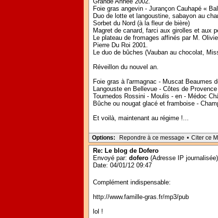
Grande Année 2002.
Foie gras angevin - Jurançon Cauhapé « Ball
Duo de lotte et langoustine, sabayon au c
Sorbet du Nord (à la fleur de bière)
Magret de canard, farci aux girolles et au
Le plateau de fromages affinés par M. Olivi
Pierre Du Roi 2001.
Le duo de bûches (Vauban au chocolat, Miss 
Réveillon du nouvel an.
Foie gras à l'armagnac - Muscat Beaumes d
Langouste en Bellevue - Côtes de Provence 
Tournedos Rossini - Moulis - en - Médoc C
Bûche ou nougat glacé et framboise - Cham
Et voilà, maintenant au régime !...
Options:
Repondre à ce message
•
Citer ce 
Re: Le blog de Dofero
Envoyé par:
dofero
(Adresse IP journalisée)
Date: 04/01/12 09:47
Complément indispensable:
http://www.famille-gras.fr/mp3/pub
lol !