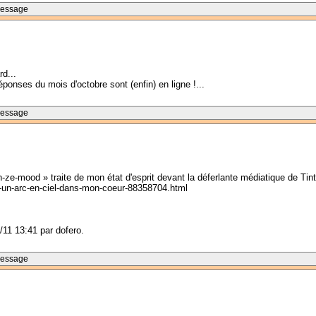
Message
d...
onses du mois d'octobre sont (enfin) en ligne !...
Message
In-ze-mood » traite de mon état d'esprit devant la déferlante médiatique de Ti
-a-un-arc-en-ciel-dans-mon-coeur-88358704.html
1/11 13:41 par dofero.
Message