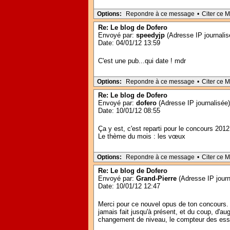
Options:
Repondre à ce message
•
Citer ce 
Re: Le blog de Dofero
Envoyé par:
speedyjp
(Adresse IP journalis
Date: 04/01/12 13:59
C'est une pub...qui date ! mdr
Options:
Repondre à ce message
•
Citer ce 
Re: Le blog de Dofero
Envoyé par:
dofero
(Adresse IP journalisée)
Date: 10/01/12 08:55
Ça y est, c'est reparti pour le concours 2012 
Le thème du mois : les vœux
Options:
Repondre à ce message
•
Citer ce 
Re: Le blog de Dofero
Envoyé par:
Grand-Pierre
(Adresse IP journ
Date: 10/01/12 12:47
Merci pour ce nouvel opus de ton concours. 
jamais fait jusqu'à présent, et du coup, d'au
changement de niveau, le compteur des essai