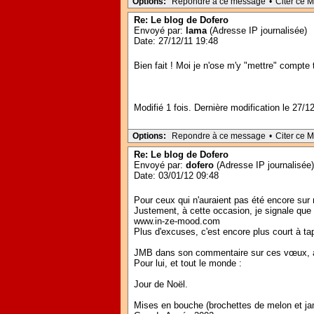
Options:
Repondre à ce message
•
Citer ce 
Re: Le blog de Dofero
Envoyé par:
lama
(Adresse IP journalisée)
Date: 27/12/11 19:48
Bien fait ! Moi je n'ose m'y "mettre" compte
Modifié 1 fois. Dernière modification le 27/1
Options:
Repondre à ce message
•
Citer ce 
Re: Le blog de Dofero
Envoyé par:
dofero
(Adresse IP journalisée)
Date: 03/01/12 09:48
Pour ceux qui n'auraient pas été encore sur
Justement, à cette occasion, je signale que 
www.in-ze-mood.com
Plus d'excuses, c'est encore plus court à tap
JMB dans son commentaire sur ces vœux, a é
Pour lui, et tout le monde :
Jour de Noël.
Mises en bouche (brochettes de melon et jam