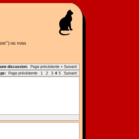
tion") ou vous
 une discussion:
Page précédente
•
Suivant
age:
Page précédente
1
2
3
4
5
Suivant