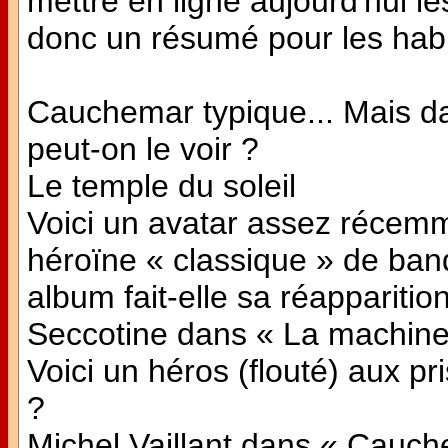
mettre en ligne aujourd'hui l
donc un résumé pour les habi
Cauchemar typique... Mais d
peut-on le voir ?
Le temple du soleil
Voici un avatar assez récemm
héroïne « classique » de ban
album fait-elle sa réapparitio
Seccotine dans « La machine
Voici un héros (flouté) aux pr
?
Michel Vaillant dans « Cauc