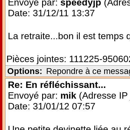
Envoyé par:
speedyjp
(Adres
Date: 31/12/11 13:37
La retraite...bon il est temps
Pièces jointes:
111225-950602
Options:
Repondre à ce messa
Re: En réfléchissant...
Envoyé par:
mik
(Adresse IP 
Date: 31/01/12 07:57
Une petite devinette liée au r