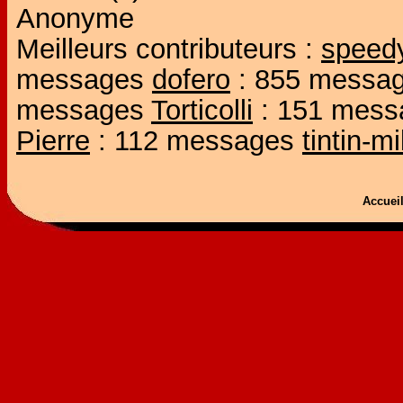
Anonyme
Meilleurs contributeurs :
speed
messages
dofero
: 855 messa
messages
Torticolli
: 151 mes
Pierre
: 112 messages
tintin-m
Accue