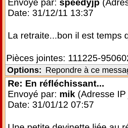
Envoyé par:
speedyjp
(Adres
Date: 31/12/11 13:37
La retraite...bon il est temps
Pièces jointes:
111225-950602
Options:
Repondre à ce messa
Re: En réfléchissant...
Envoyé par:
mik
(Adresse IP 
Date: 31/01/12 07:57
Une petite devinette liée au r