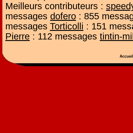
Meilleurs contributeurs :
speed
messages
dofero
: 855 messa
messages
Torticolli
: 151 mes
Pierre
: 112 messages
tintin-m
Accue