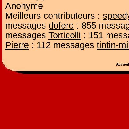
Anonyme
Meilleurs contributeurs :
speed
messages
dofero
: 855 messa
messages
Torticolli
: 151 mes
Pierre
: 112 messages
tintin-m
Accue