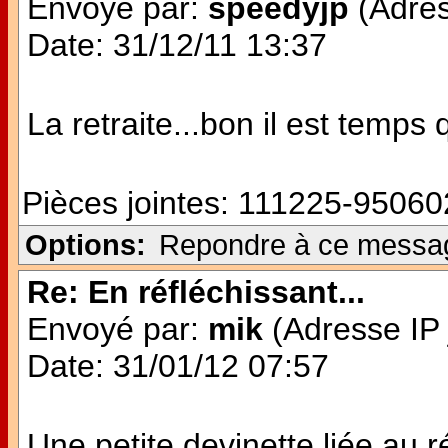
Envoyé par:
speedyjp
(Adres
Date: 31/12/11 13:37
La retraite...bon il est temps
Pièces jointes:
111225-950602
Options:
Repondre à ce messa
Re: En réfléchissant...
Envoyé par:
mik
(Adresse IP 
Date: 31/01/12 07:57
Une petite devinette liée au r