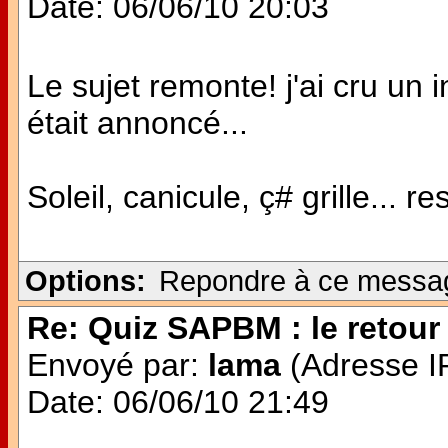
Date: 06/06/10 20:03
Le sujet remonte! j'ai cru u
était annoncé...
Soleil, canicule, ç# grille... re
Options:
Repondre à ce messa
Re: Quiz SAPBM : le retour 
Envoyé par:
lama
(Adresse IP
Date: 06/06/10 21:49