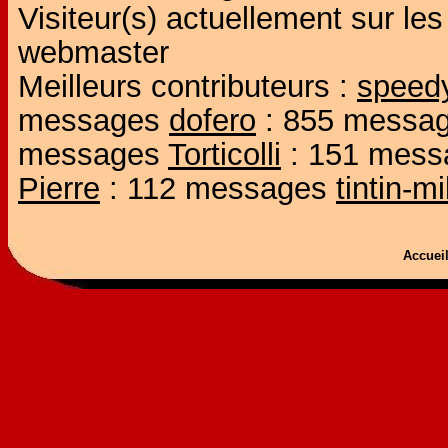
Visiteur(s) actuellement sur l
webmaster
Meilleurs contributeurs :
speed
messages
dofero
: 855 messa
messages
Torticolli
: 151 mes
Pierre
: 112 messages
tintin-m
Accue