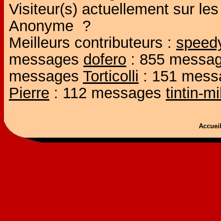
Visiteur(s) actuellement sur l
Anonyme ?
Meilleurs contributeurs :
speed
messages
dofero
: 855 messa
messages
Torticolli
: 151 mes
Pierre
: 112 messages
tintin-m
Accue