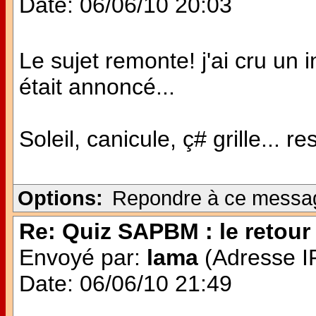
Date: 06/06/10 20:03
Le sujet remonte! j'ai cru u
était annoncé...
Soleil, canicule, ç# grille... re
Options:
Repondre à ce messa
Re: Quiz SAPBM : le retour 
Envoyé par:
lama
(Adresse IP
Date: 06/06/10 21:49