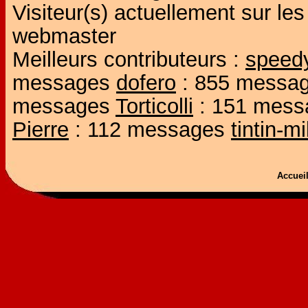
Visiteur(s) actuellement sur l
webmaster
Meilleurs contributeurs :
speed
messages
dofero
: 855 messa
messages
Torticolli
: 151 mes
Pierre
: 112 messages
tintin-m
Accue