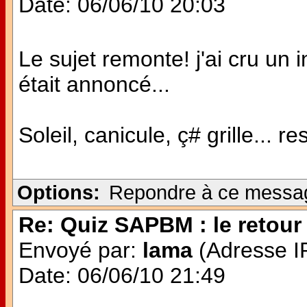
Date: 06/06/10 20:03
Le sujet remonte! j'ai cru u
était annoncé...
Soleil, canicule, ç# grille... re
Options:
Repondre à ce messa
Re: Quiz SAPBM : le retour 
Envoyé par:
lama
(Adresse IP
Date: 06/06/10 21:49