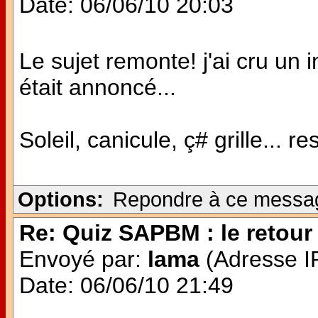
Date: 06/06/10 20:03
Le sujet remonte! j'ai cru u
était annoncé...
Soleil, canicule, ç# grille... re
Options:
Repondre à ce messa
Re: Quiz SAPBM : le retour 
Envoyé par:
lama
(Adresse IP
Date: 06/06/10 21:49