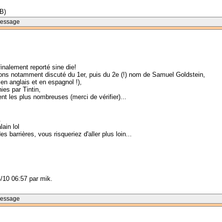
B)
Message
finalement reporté sine die!
ons notamment discuté du 1er, puis du 2e (!) nom de Samuel Goldstein,
en anglais et en espagnol !),
ies par Tintin,
lent les plus nombreuses (merci de vérifier)...
.
ain lol
 barrières, vous risqueriez d'aller plus loin...
4/10 06:57 par mik.
Message