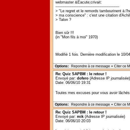
webmaster &Eacute;crivait:
-------------------------------------------------------
> "Le regret et le remords tambourinent à l'h
> ma conscience" : c'est une citation d'Achil
> Talon ?
Bien sûr !!!
(in "Mon fils à moi" 1970)
Modifié 1 fois. Dernière modification le 10/0
Options:
Repondre à ce message
•
Citer ce 
Re: Quiz SAPBM : le retour !
Envoyé par:
dofero
(Adresse IP journalisée)
Date: 06/06/10 19:31
Toutes mes excuses pour vous avoir lâchés hie
Options:
Repondre à ce message
•
Citer ce 
Re: Quiz SAPBM : le retour !
Envoyé par:
mik
(Adresse IP journalisée)
Date: 06/06/10 20:03