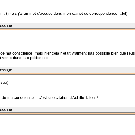
r... ( mais j'ai un mot d'excuse dans mon carnet de correspondance ...lol)
Message
s de ma conscience, mais hier cela n'était vraiment pas possible bien que j'eus
 verse dans la « politique »...
Message
isée)
s de ma conscience" : c'est une citation d'Achille Talon ?
Message