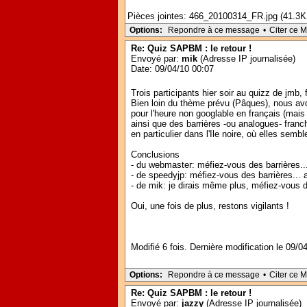
Pièces jointes:
466_20100314_FR.jpg (41.3K
Options:
Repondre à ce message
•
Citer ce 
Re: Quiz SAPBM : le retour !
Envoyé par:
mik
(Adresse IP journalisée)
Date: 09/04/10 00:07
Trois participants hier soir au quizz de jmb, 
Bien loin du thème prévu (Pâques), nous av
pour l'heure non googlable en français (mais 
ainsi que des barrières -ou analogues- franch
en particulier dans l'Ile noire, où elles semb
Conclusions
- du webmaster: méfiez-vous des barrières..
- de speedyjp: méfiez-vous des barrières... al
- de mik: je dirais même plus, méfiez-vous des
Oui, une fois de plus, restons vigilants !
Modifié 6 fois. Dernière modification le 09/0
Options:
Repondre à ce message
•
Citer ce 
Re: Quiz SAPBM : le retour !
Envoyé par:
jazzy
(Adresse IP journalisée)