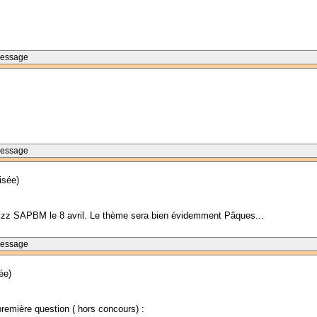
Message
Message
isée)
 quizz SAPBM le 8 avril. Le thème sera bien évidemment Pâques...
Message
ée)
 première question ( hors concours) :