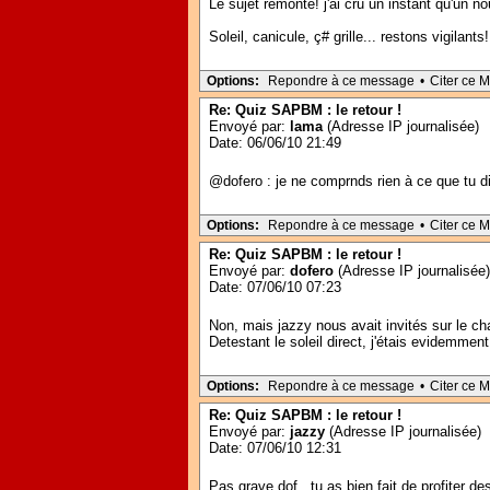
Le sujet remonte! j'ai cru un instant qu'un
Soleil, canicule, ç# grille... restons vigilants!
Options:
Repondre à ce message
•
Citer ce 
Re: Quiz SAPBM : le retour !
Envoyé par:
lama
(Adresse IP journalisée)
Date: 06/06/10 21:49
@dofero : je ne comprnds rien à ce que tu dis 
Options:
Repondre à ce message
•
Citer ce 
Re: Quiz SAPBM : le retour !
Envoyé par:
dofero
(Adresse IP journalisée)
Date: 07/06/10 07:23
Non, mais jazzy nous avait invités sur le ch
Detestant le soleil direct, j'étais evidemment
Options:
Repondre à ce message
•
Citer ce 
Re: Quiz SAPBM : le retour !
Envoyé par:
jazzy
(Adresse IP journalisée)
Date: 07/06/10 12:31
Pas grave dof...tu as bien fait de profiter des 