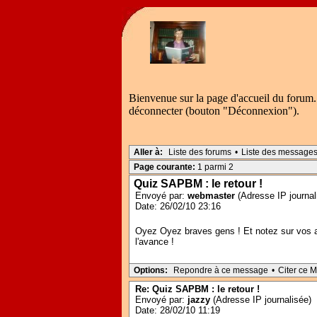
Bienvenue sur la page d'accueil du forum.
déconnecter (bouton "Déconnexion").
Aller à:
Liste des forums
•
Liste des message
Page courante:
1 parmi 2
Quiz SAPBM : le retour !
Envoyé par:
webmaster
(Adresse IP journal
Date: 26/02/10 23:16
Oyez Oyez braves gens ! Et notez sur vos ag
l'avance !
Options:
Repondre à ce message
•
Citer ce 
Re: Quiz SAPBM : le retour !
Envoyé par:
jazzy
(Adresse IP journalisée)
Date: 28/02/10 11:19