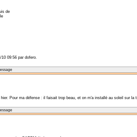
uis de
le
4/10 09:56 par dofero.
Message
r. Pour ma défense : il faisait trop beau, et on m'a installé au soleil sur la t
Message