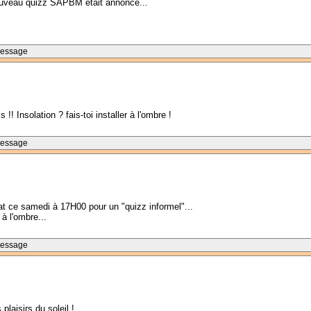
 nouveau quizz SAPBM était annoncé...
Message
!! Insolation ? fais-toi installer à l'ombre !
Message
at ce samedi à 17H00 pour un "quizz informel"...
 à l'ombre...
Message
plaisirs du soleil !