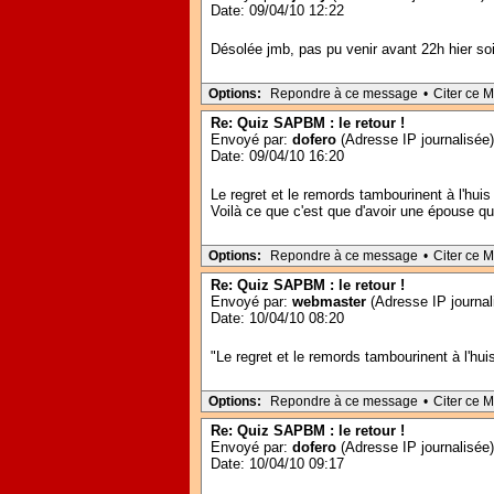
Date: 09/04/10 12:22
Désolée jmb, pas pu venir avant 22h hier soi
Options:
Repondre à ce message
•
Citer ce 
Re: Quiz SAPBM : le retour !
Envoyé par:
dofero
(Adresse IP journalisée)
Date: 09/04/10 16:20
Le regret et le remords tambourinent à l'hui
Voilà ce que c'est que d'avoir une épouse qui
Options:
Repondre à ce message
•
Citer ce 
Re: Quiz SAPBM : le retour !
Envoyé par:
webmaster
(Adresse IP journal
Date: 10/04/10 08:20
"Le regret et le remords tambourinent à l'hui
Options:
Repondre à ce message
•
Citer ce 
Re: Quiz SAPBM : le retour !
Envoyé par:
dofero
(Adresse IP journalisée)
Date: 10/04/10 09:17