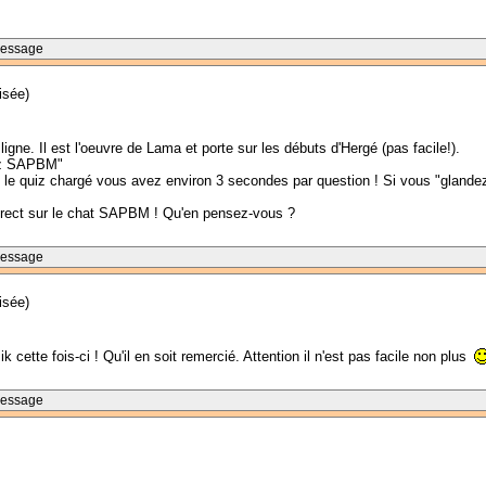
Message
isée)
igne. Il est l'oeuvre de Lama et porte sur les débuts d'Hergé (pas facile!).
Quiz SAPBM"
is le quiz chargé vous avez environ 3 secondes par question ! Si vous "glandez
direct sur le chat SAPBM ! Qu'en pensez-vous ?
Message
isée)
cette fois-ci ! Qu'il en soit remercié. Attention il n'est pas facile non plus
Message