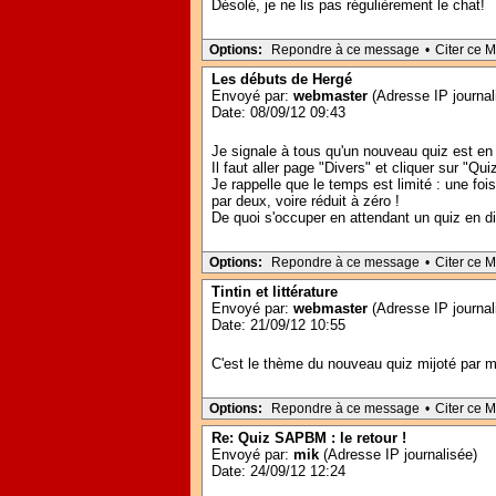
Désolé, je ne lis pas régulièrement le chat!
Options:
Repondre à ce message
•
Citer ce 
Les débuts de Hergé
Envoyé par:
webmaster
(Adresse IP journal
Date: 08/09/12 09:43
Je signale à tous qu'un nouveau quiz est en l
Il faut aller page "Divers" et cliquer sur "
Je rappelle que le temps est limité : une fo
par deux, voire réduit à zéro !
De quoi s'occuper en attendant un quiz en 
Options:
Repondre à ce message
•
Citer ce 
Tintin et littérature
Envoyé par:
webmaster
(Adresse IP journal
Date: 21/09/12 10:55
C'est le thème du nouveau quiz mijoté par mik 
Options:
Repondre à ce message
•
Citer ce 
Re: Quiz SAPBM : le retour !
Envoyé par:
mik
(Adresse IP journalisée)
Date: 24/09/12 12:24