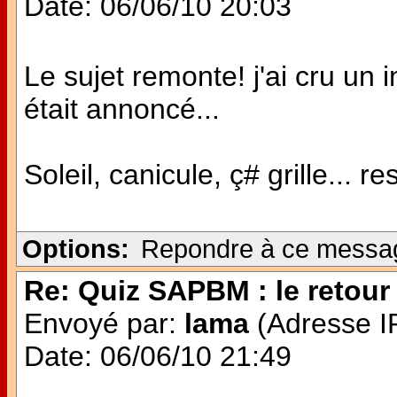
Date: 06/06/10 20:03
Le sujet remonte! j'ai cru u
était annoncé...
Soleil, canicule, ç# grille... re
Options:
Repondre à ce messa
Re: Quiz SAPBM : le retour 
Envoyé par:
lama
(Adresse IP
Date: 06/06/10 21:49