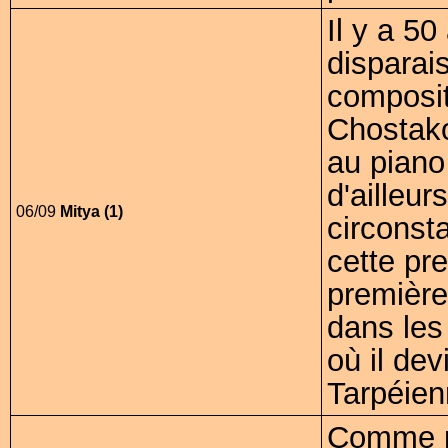
Il y a 5
disparais
composit
Chostako
au piano 
d'ailleur
06/09
Mitya (1)
circonst
cette pr
première
dans les
où il dev
Tarpéien
Comme p