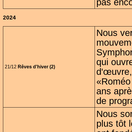
pas enco
2024
Nous ver
mouvemen
Symphoni
qui ouvr
21/12
Rêves d'hiver (2)
d'œuvre,
«Roméo e
ans aprè
de prog
Nous so
plus tôt 