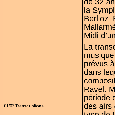
de 32 an
la Symph
Berlioz. 
Mallarmé
Midi d’u
La transc
musique 
prévus à 
dans lequ
composit
Ravel. 
période 
des airs
01/03
Transcriptions
type de 