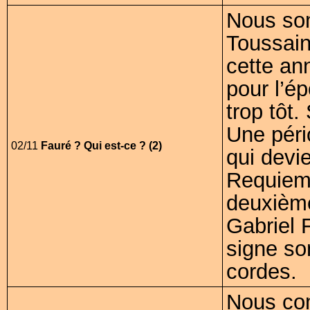
Nous so
Toussain
cette an
pour l’é
trop tôt
Une péri
02/11
Fauré ? Qui est-ce ? (2)
qui devi
Requiem.
deuxième
Gabriel 
signe so
cordes.
Nous co