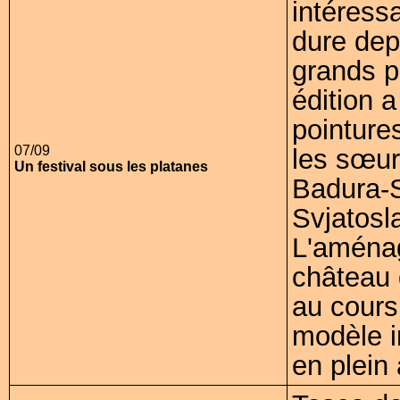
intéress
dure dep
grands p
édition 
pointure
07/09
les sœur
Un festival sous les platanes
Badura-S
Svjatosl
L'aménag
château 
au cours
modèle i
en plein 