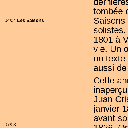
dernière
tombée d
Saisons 
04/04
Les Saisons
solistes,
1801 à Vi
vie. Un 
un texte 
aussi de
Cette an
inaperçu
Juan Cri
janvier 
avant so
07/03
1826. On