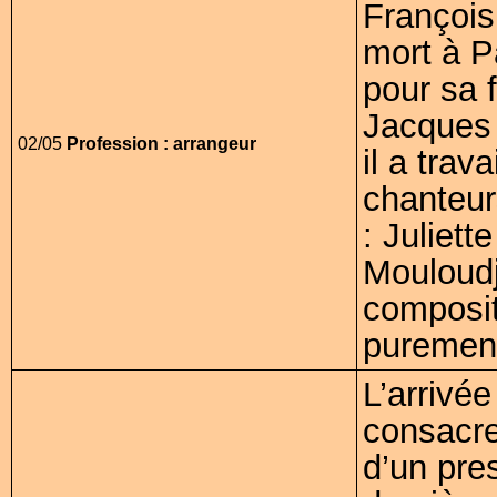
François
mort à P
pour sa 
Jacques 
02/05
Profession : arrangeur
il a tra
chanteur
: Juliet
Mouloudji
composit
purement
L’arrivé
consacre
d’un pre