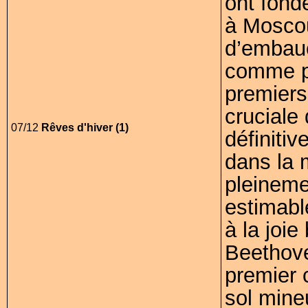
ont fond
à Moscou
d’embauc
comme pr
premiers
cruciale
07/12
Rêves d'hiver (1)
définiti
dans la 
pleineme
estimabl
à la joi
Beethove
premier 
sol mine