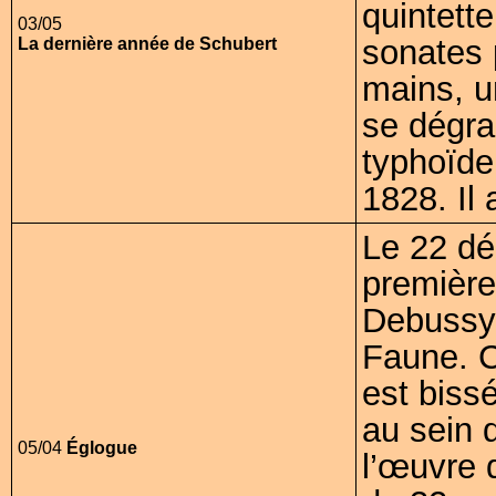
quintette
03/05
sonates 
La dernière année de Schubert
mains, u
se dégra
typhoïde
1828. Il
Le 22 dé
première
Debussy 
Faune. C
est biss
au sein 
05/04
Églogue
l’œuvre q