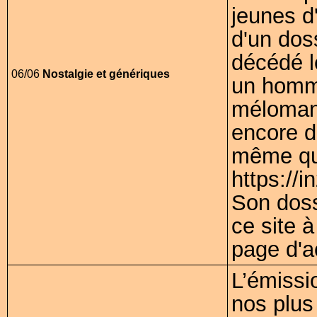
jeunes d'
d'un dos
décédé l
06/06
Nostalgie et génériques
un homma
méloman
encore d
même qu
https://
Son dossi
ce site 
page d'a
L’émissi
nos plus