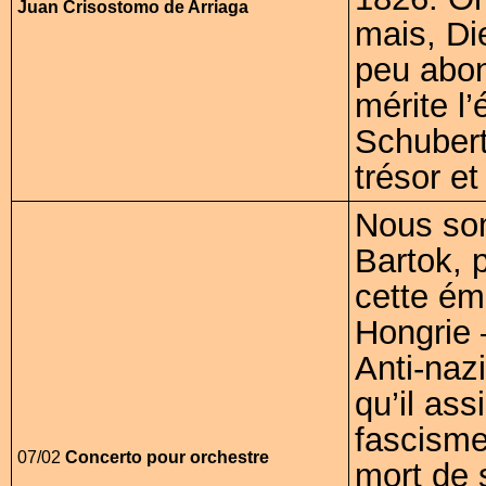
Juan Crisostomo de Arriaga
mais, Di
peu abon
mérite l
Schubert
trésor e
Nous som
Bartok, p
cette ém
Hongrie 
Anti-naz
qu’il as
fascisme
07/02
Concerto pour orchestre
mort de 