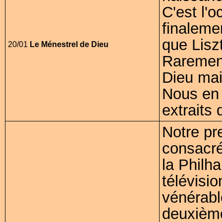
C'est l'o
finaleme
que Lisz
20/01
Le Ménestrel de Dieu
Rarement
Dieu mais
Nous en 
extraits
Notre pr
consacré
la Philh
télévisi
vénérabl
deuxième