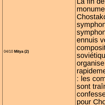
La fin d
monumen
Chostak
symphoni
symphonie
ennuis v
composit
04/10
Mitya (2)
soviétiqu
organise
rapideme
: les co
sont tra
confesse
pour Cho