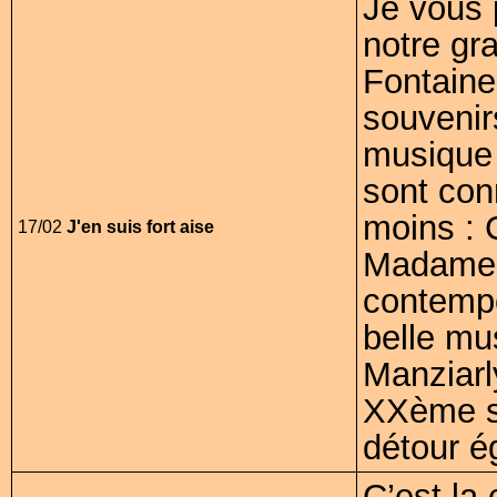
Je vous 
notre gr
Fontaine
souvenir
musique 
sont con
moins : C
17/02
J'en suis fort aise
Madame 
contempo
belle mu
Manziarl
XXème si
détour é
C’est la