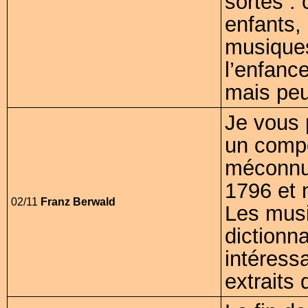
sortes :
enfants, 
musique
l’enfance
mais peu
Je vous 
un compo
méconnu 
1796 et 
02/11
Franz Berwald
Les musi
dictionna
intéress
extraits 