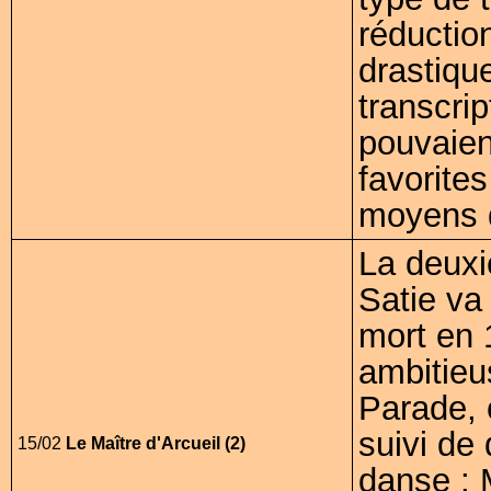
réductio
drastiqu
transcrip
pouvaien
favorites
moyens d
La deuxi
Satie va
mort en 
ambitieu
Parade, 
suivi de
15/02
Le Maître d'Arcueil (2)
danse : 