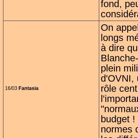
fond, pe
considér
On appel
longs mé
à dire qu
Blanche-
plein mil
d'OVNI, 
rôle cent
16/03
Fantasia
l'import
"normaux
budget ! 
normes q