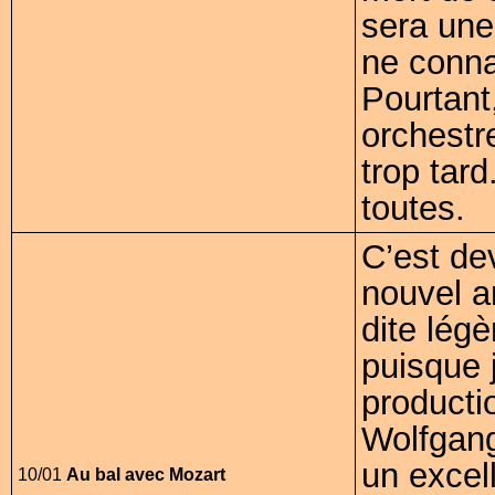
sera une 
ne conna
Pourtant
orchestr
trop tar
toutes.
C’est de
nouvel a
dite légè
puisque 
producti
Wolfgang
un excel
10/01
Au bal avec Mozart