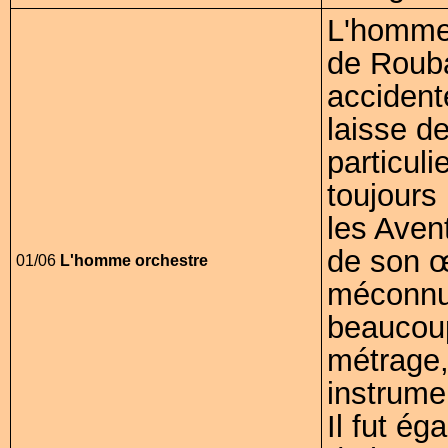
L'homme 
de Rouba
accident
laisse d
particuli
toujours
les Avent
de son œ
01/06
L'homme orchestre
méconnue
beaucoup
métrage, 
instrumen
Il fut é