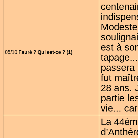
centenai
indispen
Modeste,
souligna
est à so
05/10
Fauré ? Qui est-ce ? (1)
tapage..
passera 
fut maît
28 ans. 
partie l
vie... car
La 44ème
d’Anthéro