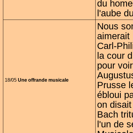
du home 
l'aube d
Nous so
aimerait 
Carl-Phi
la cour d
pour voir
Augustus
18/05
Une offrande musicale
Prusse l
ébloui p
on disait
Bach tri
l'un de 