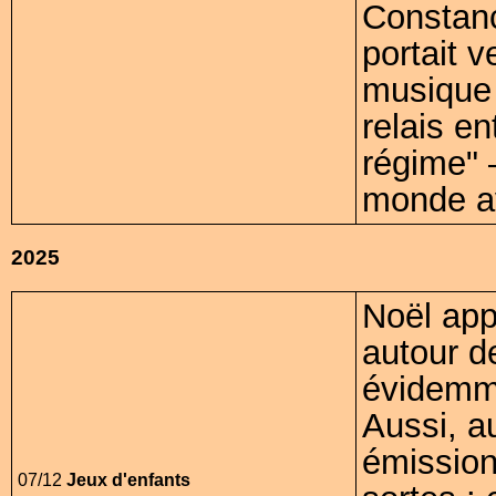
Constanc
portait v
musique 
relais e
régime" –
monde av
2025
Noël app
autour de
évidemme
Aussi, a
émission
07/12
Jeux d'enfants