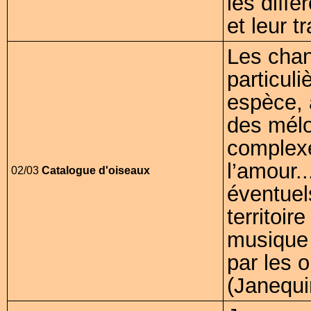
les diff
et leur t
Les chan
particul
espèce, 
des mélo
complexe
l’amour..
02/03
Catalogue d'oiseaux
éventuel
territoir
musique 
par les 
(Janequi