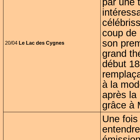
par une 
intéress
célébris
coup de 
son prem
20/04
Le Lac des Cygnes
grand th
début 18
remplaça
à la mode
après la
grâce à 
Une fois
entendre
émission