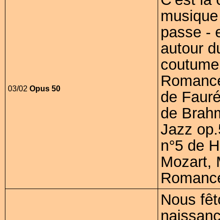
musique 
passe - 
autour du
coutume,
Romance
03/02
Opus 50
de Fauré
de Brahm
Jazz op.
n°5 de H
Mozart, 
Romance
Nous fêt
naissanc