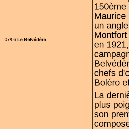
150ème a
Maurice 
un angle 
Montfort
07/06
Le Belvédère
en 1921, 
campagn
Belvédèr
chefs d'œ
Boléro e
La derni
plus poi
son prem
compose 