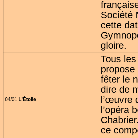
français
Société 
cette da
Gymnopéd
gloire.
Tous les
propose 
fêter le
dire de 
l’œuvre 
04/01
L'Étoile
l’opéra 
Chabrier
ce compo