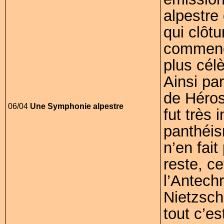
alpestre
qui clôt
commencé
plus célè
Ainsi pa
de Héros
06/04
Une Symphonie alpestre
fut très 
panthéism
n’en fai
reste, ce
l’Antech
Nietzsch
tout c’es