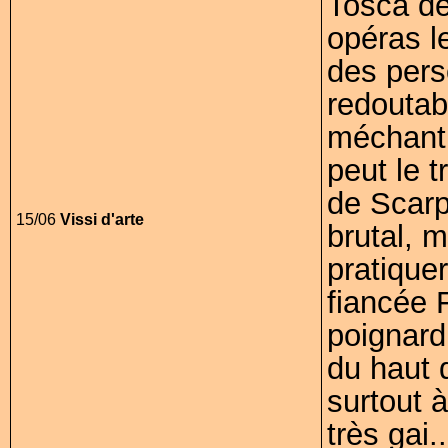
Tosca de
opéras l
des pers
redoutabl
méchant e
peut le 
de Scarp
15/06
Vissi d'arte
brutal, m
pratiquer
fiancée 
poignard.
du haut 
surtout 
très gai..