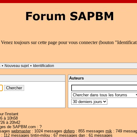
 Venez toujours sur cette page pour vous connecter (bouton "Identifica
s
•
Nouveau sujet
•
Identification
Auteurs
r l'instant
6 à 10h58
26 à 20h42
s pages de SAPBM.com : ?
ssages
webmaster
: 1024 messages
dofero
: 855 messages
mik
: 749 messa
: 112 messages
tintin-milou
: 67 messages
dan
: 61 messages