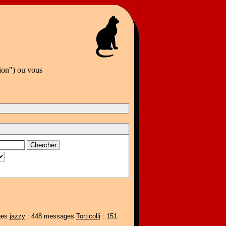
tion") ou vous
ges
jazzy
: 448 messages
Torticolli
: 151