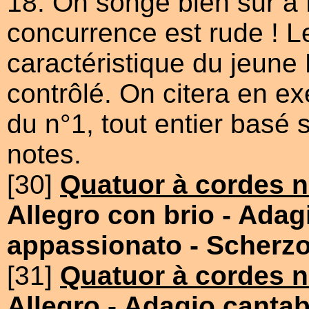
18. On songe bien sûr à 
concurrence est rude ! L
caractéristique du jeune
contrôlé. On citera en 
du n°1, tout entier basé 
notes.
[30]
Quatuor à cordes n
Allegro con brio
- Adag
appassionato
- Scherzo
[31]
Quatuor à cordes n
Allegro
- Adagio cantab