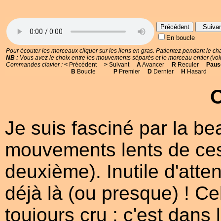
Précédent
Suiva
En boucle
Pour écouter les morceaux cliquer sur les liens en gras. Patientez pendant le ch
NB :
Vous avez le choix entre les mouvements séparés et le morceau entier (voire 
Commandes clavier :
<
Précédent
>
Suivant
A
Avancer
R
Reculer
Paus
B
Boucle
P
Premier
D
Dernier
H
Hasard
Je suis fasciné par la be
mouvements lents de ces t
deuxième). Inutile d'atten
déjà là (ou presque) ! Ce
toujours cru : c'est dan