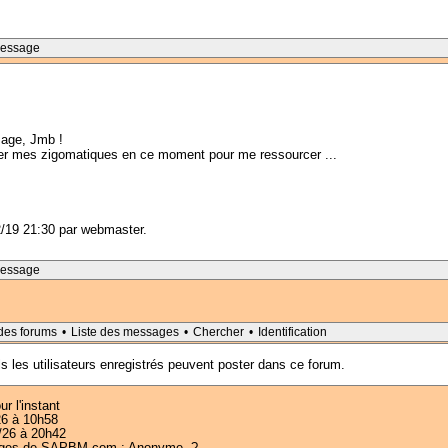
Message
sage, Jmb !
iller mes zigomatiques en ce moment pour me ressourcer ...
12/19 21:30 par webmaster.
Message
 des forums
•
Liste des messages
•
Chercher
•
Identification
s les utilisateurs enregistrés peuvent poster dans ce forum.
r l'instant
6 à 10h58
26 à 20h42
es pages de SAPBM.com : Anonyme ?