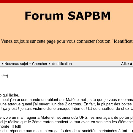
 Venez toujours sur cette page pour vous connecter (bouton "Identifica
s
•
Nouveau sujet
•
Chercher
•
Identification
Aller à
isée)
o qui lâche...
un neuf j'en ai commandé un rutilant sur Matériel.net , site que je vous reco
r une attaque quand j'ai ouvert l'un des 2 cartons. En fait, la plupart des boites
 ça y est ! je suis victime d'une arnaque Internet ! Et ce chauffeur de chez U
et envoie un mail rageur à Materiel.net ainsi qu'à UPS, les menaçant de porter pl
 je réalise que le 2ème carton contient la tour avec en son sein les éléments 
nté !!! lol!!!
e dus répondre aux mails interrogatifs des deux sociétés incriminées à tort..