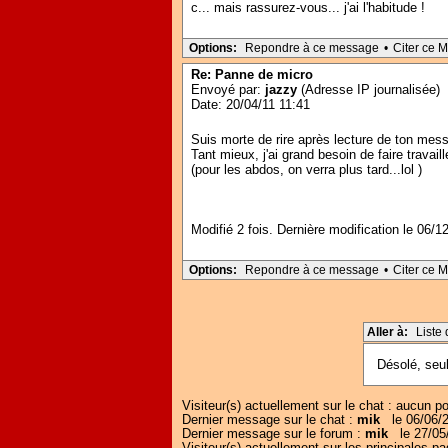
c... mais rassurez-vous... j'ai l'habitude !
Options:
Repondre à ce message
•
Citer ce 
Re: Panne de micro
Envoyé par:
jazzy
(Adresse IP journalisée)
Date: 20/04/11 11:41
Suis morte de rire après lecture de ton mes
Tant mieux, j'ai grand besoin de faire trava
(pour les abdos, on verra plus tard...lol )
Modifié 2 fois. Dernière modification le 06/
Options:
Repondre à ce message
•
Citer ce 
Aller à:
Liste
Désolé, seul
Visiteur(s) actuellement sur le chat : aucun pou
Dernier message sur le chat :
mik
le 06/06/2
Dernier message sur le forum :
mik
le 27/05/
Visiteur(s) actuellement sur les principal