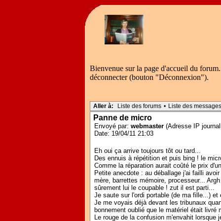
Bienvenue sur la page d'accueil du forum.
déconnecter (bouton "Déconnexion").
Aller à:
Liste des forums
•
Liste des message
Panne de micro
Envoyé par:
webmaster
(Adresse IP journal
Date: 19/04/11 21:03
Eh oui ça arrive toujours tôt ou tard...
Des ennuis à répétition et puis bing ! le micr
Comme la réparation aurait coûté le prix d'
Petite anecdote : au déballage j'ai failli avoi
mère, barrettes mémoire, processeur... Argh !
sûrement lui le coupable ! zut il est parti...
Je saute sur l'ordi portable (de ma fille...) 
Je me voyais déjà devant les tribunaux quand
bonnement oublié que le matériel était livré mo
Le rouge de la confusion m'envahit lorsque j