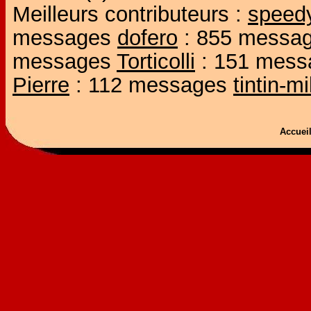
Meilleurs contributeurs :
speed
messages
dofero
: 855 messa
messages
Torticolli
: 151 mes
Pierre
: 112 messages
tintin-m
Accue