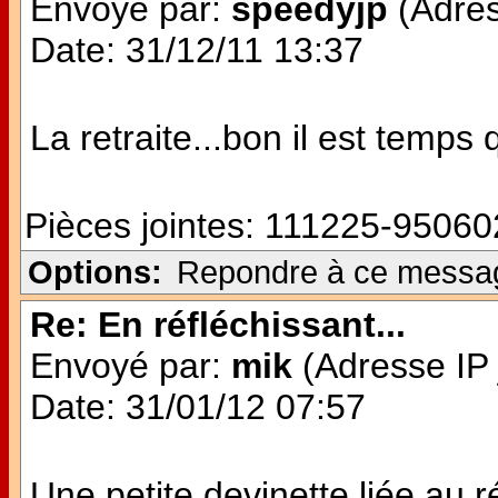
Envoyé par:
speedyjp
(Adres
Date: 31/12/11 13:37
La retraite...bon il est temps
Pièces jointes:
111225-950602
Options:
Repondre à ce messa
Re: En réfléchissant...
Envoyé par:
mik
(Adresse IP 
Date: 31/01/12 07:57
Une petite devinette liée au r