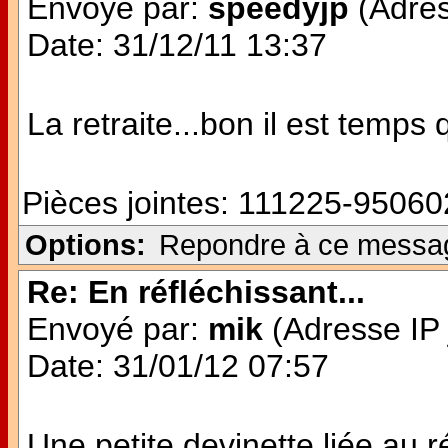
Envoyé par:
speedyjp
(Adres
Date: 31/12/11 13:37
La retraite...bon il est temps
Pièces jointes:
111225-950602
Options:
Repondre à ce messa
Re: En réfléchissant...
Envoyé par:
mik
(Adresse IP 
Date: 31/01/12 07:57
Une petite devinette liée au r